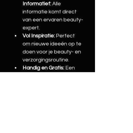
Informatief:
 Alle 
informatie komt direct 
van een ervaren beauty-
expert.
Vol Inspiratie:
 Perfect 
om nieuwe ideeën op te 
doen voor je beauty- en 
verzorgingsroutine.
Handig en Gratis:
 Een 
luxe magazine in PDF-
formaat, eenvoudig te 
downloaden en te 
bewaren.
Of je nu op zoek bent naar 
de nieuwste 